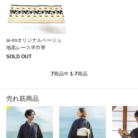
ai-iroオリジナルベージュ
地黒レース半巾帯
SOLD OUT
7
1
7
商品中
-
商品
売れ筋商品