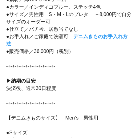
●カラー／インディゴブルー、ステッチ4色
●サイズ／男性用 S・M・Lのプレタ ＋8,000円で自分
サイズのオーダー可
●仕立て／バチ衿、居敷当てなし
●お手入れ／ご家庭で洗濯可
デニムきものお手入れ方
法
●販売価格／36,000円（税別）
-+-+-+-+-+-+-+-+-+-+-+-
▶納期の目安
決済後、通常30日程度
-+-+-+-+-+-+-+-+-+-+-+-
【デニムきものサイズ】 Men’s 男性用
●Sサイズ