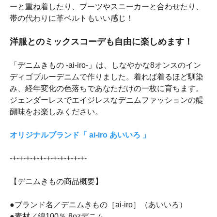
ーと重ね着したり、ブーツやスニーカーと合わせたり、
帯の代わりに革ベルトもいい感じ！
洋服とのミックスコーデも自由に楽しめます！
「デニムきもの -ai-iro-」は、しなやかな8オンスのイン
ディゴブルーデニムで作りました。着れば着るほど馴染
み、経年変化の色落ちであなただけの一枚に育ちます。
ジェンダーレスでエイジレスなデニムファッションの醍
醐味をお楽しみください。
オリジナルブランド「 ai-iro あいいろ 」
-+-+-+-+-+-+-+-+-+-+-+-
【デニムきもの商品概要】
●ブランド名／デニムきもの［ai-iro］（あいいろ）
●素材／綿100％ 8ozデニム