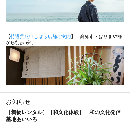
【
特選呉服いしはら店舗ご案内
】 高知市・はりまや橋
から徒歩5分。
お知らせ
［着物レンタル］［和文化体験］ 和の文化発信
基地あいいろ