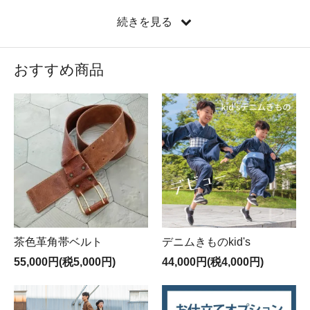
続きを見る
和の文化発信基地あいいろは、老舗呉服屋さんがセレク
おすすめ商品
トした選りすぐりの着物レンタルと 和文化体験を日常の
スパイスに取り入れていただける場所です。
くわしくはこちらから
茶色革角帯ベルト
デニムきものkid's
55,000円(税5,000円)
44,000円(税4,000円)