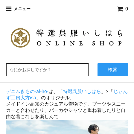
0
メニュー
検索
デニムきもの-ai-iro-
は、「
特選呉服いしはら
」×「
じぃん
ず工房大方isa
」のオリジナル。
メイドイン高知のカジュアル着物です。ブーツやスニー
カーと合わせたり、パーカやシャツと重ね着したりと自
由な着こなしを楽しんで！