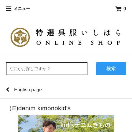
0
メニュー
検索
English page
（E)denim kimonokid's