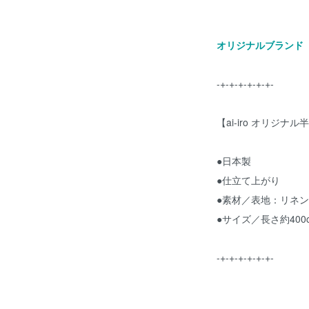
オリジナルブランド「 
-+-+-+-+-+-+-
【ai-iro オリジ
●日本製
●仕立て上がり
●素材／表地：リネ
●サイズ／長さ約400c
-+-+-+-+-+-+-