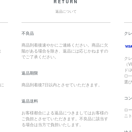
RETURN
返品について
不良品
ク
商品到着後速やかにご連絡ください。商品に欠
ま
陥がある場合を除き、返品には応じかねますの
でご了承ください。
ク
（V
ド/
返品期限
◎
選
送に
商品到着後7日以内とさせていただきます。
コ
返品送料
ロー
お客様都合による返品につきましてはお客様の
ニ
ご負担とさせていただきます。不良品に該当す
る場合は当方で負担いたします。
ゆ