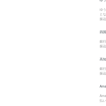
ゆ
と
振
四
銀
振
高
銀
振
Ama
Am
払