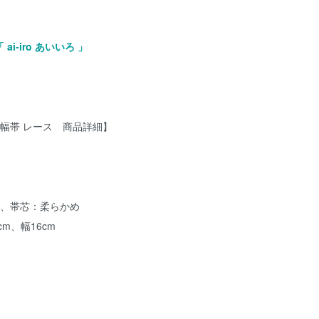
ai-iro あいいろ 」
ナル半幅帯 レース 商品詳細】
ン、帯芯：柔らかめ
m、幅16cm