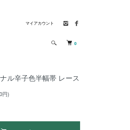
マイアカウント
0
オリジナル辛子色半幅帯 レース
00円)