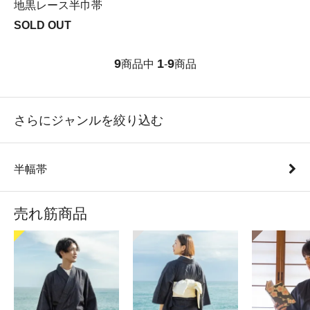
地黒レース半巾帯
SOLD OUT
9
1
9
商品中
-
商品
さらにジャンルを絞り込む
半幅帯
売れ筋商品