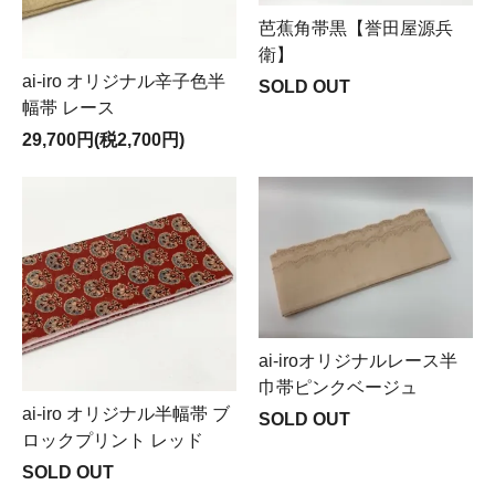
芭蕉角帯黒【誉田屋源兵
衛】
ai-iro オリジナル辛子色半
SOLD OUT
幅帯 レース
29,700円(税2,700円)
ai-iroオリジナルレース半
巾帯ピンクベージュ
ai-iro オリジナル半幅帯 ブ
SOLD OUT
ロックプリント レッド
SOLD OUT