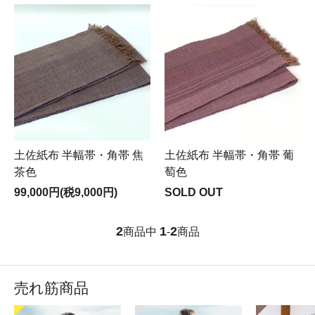
土佐紙布 半幅帯・角帯 焦
土佐紙布 半幅帯・角帯 葡
茶色
萄色
99,000円(税9,000円)
SOLD OUT
2
1
2
商品中
-
商品
売れ筋商品