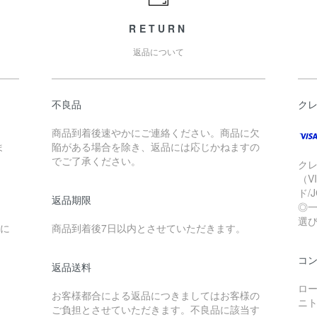
RETURN
返品について
不良品
ク
商品到着後速やかにご連絡ください。商品に欠
ま
陥がある場合を除き、返品には応じかねますの
でご了承ください。
ク
（V
ド/
返品期限
◎
選
送に
商品到着後7日以内とさせていただきます。
コ
返品送料
ロー
お客様都合による返品につきましてはお客様の
ニ
ご負担とさせていただきます。不良品に該当す