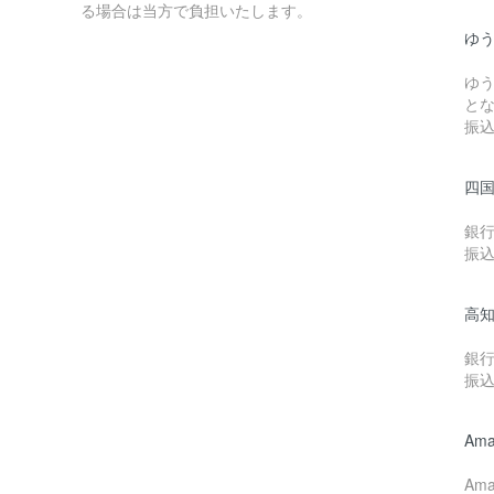
る場合は当方で負担いたします。
ゆ
ゆ
と
振
四
銀
振
高
銀
振
Ama
Am