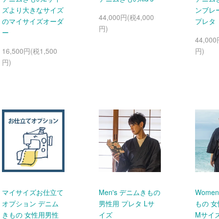
ズより大きなサイズ
ンブレー
44,000円(税4,000
のマイサイズオーダ
プレタ
円)
ー
44,000
16,500円(税1,500
円)
円)
マイサイズお仕立て
Men's デニムきもの
Wome
オプション デニム
男性用 プレタ Lサ
もの 女
きもの 女性用男性
イズ
Mサイ